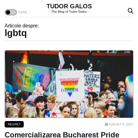
TUDOR GALOS
- The Blog of Tudor Galos -
Articole despre:
lgbtq
REGRET
AUGUST 8, 2022
Comercializarea Bucharest Pride