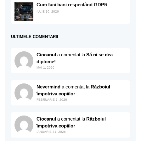
Cum faci bani respectând GDPR
IULIE 16, 2026
ULTIMELE COMENTARII
Ciocanul
a comentat la
Să ni se dea
diplome!
MAI 1, 2026
Nevermind
a comentat la
Războiul
împotriva copiilor
FEBRUARIE 7, 2026
Ciocanul
a comentat la
Războiul
împotriva copiilor
IANUARIE 31, 2026