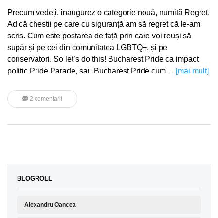
Precum vedeți, inaugurez o categorie nouă, numită Regret.
Adică chestii pe care cu siguranță am să regret că le-am
scris. Cum este postarea de față prin care voi reuși să
supăr și pe cei din comunitatea LGBTQ+, și pe
conservatori. So let’s do this! Bucharest Pride ca impact
politic Pride Parade, sau Bucharest Pride cum…
[mai mult]
2 comentarii
BLOGROLL
Alexandru Oancea