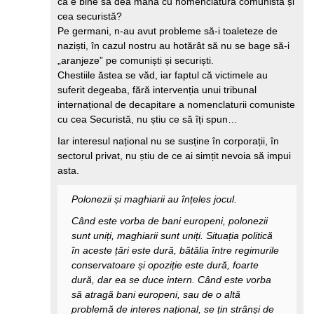
că e bine să dea mâna cu nomenclatura comunistă și
cea securistă?
Pe germani, n-au avut probleme să-i toaleteze de
naziști, în cazul nostru au hotărât să nu se bage să-i
„aranjeze” pe comuniști și securiști.
Chestiile ăstea se văd, iar faptul că victimele au
suferit degeaba, fără intervenția unui tribunal
internațional de decapitare a nomenclaturii comuniste
cu cea Securistă, nu știu ce să îți spun…
Iar interesul național nu se susține în corporații, în
sectorul privat, nu știu de ce ai simțit nevoia să impui
asta.
Polonezii și maghiarii au înțeles jocul.
Când este vorba de bani europeni, polonezii
sunt uniți, maghiarii sunt uniți. Situația politică
în aceste țări este dură, bătălia între regimurile
conservatoare și opoziție este dură, foarte
dură, dar ea se duce intern. Când este vorba
să atragă bani europeni, sau de o altă
problemă de interes național, se țin strânși de