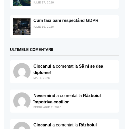
IULIE 17, 2026
Cum faci bani respectând GDPR
IULIE 16, 2026
ULTIMELE COMENTARII
Ciocanul
a comentat la
Să ni se dea
diplome!
MAI 1, 2026
Nevermind
a comentat la
Războiul
împotriva copiilor
FEBRUARIE 7, 2026
Ciocanul
a comentat la
Războiul