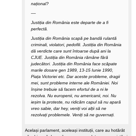
național?
––
Justiția din România este departe de a fi
perfectă.
Justiția din România scapă pe bandă rulantă
criminali, violatori, pedofili. Justiția din România
dă verdicte care sunt întoarse după ani la
CJUE. Justiția din România rămâne fără
judecători. Justiția din România face scăpate
marile dosare gen 1989, 13-15 Iunie 1990,
Piața Victoriei etc. Dar aceste probleme, dragii
mei, sunt probleme interne ale României. Noi
înșine trebuie să facem efortul de a ni le
rezolva. Nu europenii, nu americanii, noi. Nu
ieșim la proteste, nu ridicăm capul să nu apară
vreo sabie, dar hey, veniți voi alții să ne
rezolvați problemele. Veniți să ne guvernați.
Același parlament, aceleași instituții, care au hotărât