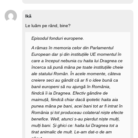
Ikă
Le luăm pe rând, bine?
Episodul fonduri europene.
A rămas în memoria celor din Parlamentul
European dar și din instituțiile UE momentul în
care a început nebunia cu haita lui Dragnea ce
încerca să pună mâna pe toate instituțiile cheie
ale statului Român. În acele momente, câteva
creiere seci au gândit că ar fi o idee bună ca
banii europeni să nu ajungă în România,
fiindcă îi ia Dragnea. Efectiv gândire de
maimuță, fiindcă chiar dacă ipotetic haita aia
punea mâna pe bani, acei bani tot ar fi intrat în
România și tot produceau colateral niște efecte
benefice. Well, atunci s-au pierdut niște mulți,
mulți bani. Și ghici ce: haita lui Dragnea tot a
tirat animalic de mult. Le-am dat-o de am