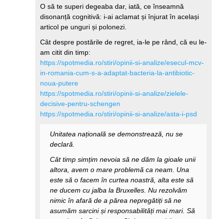
O să te superi degeaba dar, iată, ce înseamnă
disonanță cognitivă: i-ai aclamat și înjurat în același
articol pe unguri și polonezi.
Cât despre postările de regret, ia-le pe rând, că eu le-
am citit din timp:
https://spotmedia.ro/stiri/opinii-si-analize/esecul-mcv-
in-romania-cum-s-a-adaptat-bacteria-la-antibiotic-
noua-putere
https://spotmedia.ro/stiri/opinii-si-analize/zielele-
decisive-pentru-schengen
https://spotmedia.ro/stiri/opinii-si-analize/asta-i-psd
Unitatea națională se demonstrează, nu se
declară.
Cât timp simțim nevoia să ne dăm la gioale unii
altora, avem o mare problemă ca neam. Una
este să o facem în curtea noastră, alta este să
ne ducem cu jalba la Bruxelles. Nu rezolvăm
nimic în afară de a părea nepregătiți să ne
asumăm sarcini și responsabilități mai mari. Să