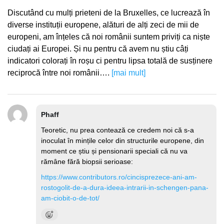
Discutând cu mulți prieteni de la Bruxelles, ce lucrează în
diverse instituții europene, alături de alți zeci de mii de
europeni, am înțeles că noi românii suntem priviți ca niște
ciudați ai Europei. Și nu pentru că avem nu știu câți
indicatori colorați în roșu ci pentru lipsa totală de susținere
reciprocă între noi românii….
[mai mult]
Phaff
Teoretic, nu prea contează ce credem noi că s-a
inoculat în mințile celor din structurile europene, din
moment ce știu și pensionarii speciali că nu va
rămâne fără biopsii serioase:
https://www.contributors.ro/cincisprezece-ani-am-
rostogolit-de-a-dura-ideea-intrarii-in-schengen-pana-
am-ciobit-o-de-tot/