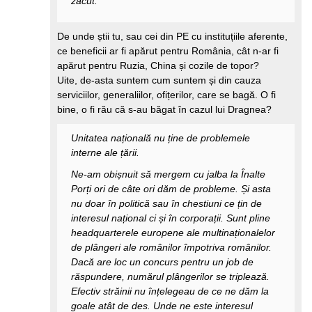
zăcut.
De unde știi tu, sau cei din PE cu instituțiile aferente,
ce beneficii ar fi apărut pentru România, cât n-ar fi
apărut pentru Ruzia, China și cozile de topor?
Uite, de-asta suntem cum suntem și din cauza
serviciilor, generaliilor, ofițerilor, care se bagă. O fi
bine, o fi rău că s-au băgat în cazul lui Dragnea?
Unitatea națională nu ține de problemele
interne ale țării.
Ne-am obișnuit să mergem cu jalba la Înalte
Porți ori de câte ori dăm de probleme. Și asta
nu doar în politică sau în chestiuni ce țin de
interesul național ci și în corporații. Sunt pline
headquarterele europene ale multinaționalelor
de plângeri ale românilor împotriva românilor.
Dacă are loc un concurs pentru un job de
răspundere, numărul plângerilor se triplează.
Efectiv străinii nu înțelegeau de ce ne dăm la
goale atât de des. Unde ne este interesul