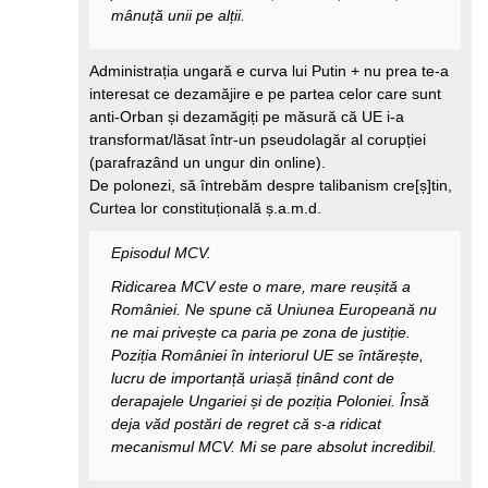
mânuță unii pe alții.
Administrația ungară e curva lui Putin + nu prea te-a
interesat ce dezamăjire e pe partea celor care sunt
anti-Orban și dezamăgiți pe măsură că UE i-a
transformat/lăsat într-un pseudolagăr al corupției
(parafrazând un ungur din online).
De polonezi, să întrebăm despre talibanism cre[ș]tin,
Curtea lor constituțională ș.a.m.d.
Episodul MCV.
Ridicarea MCV este o mare, mare reușită a
României. Ne spune că Uniunea Europeană nu
ne mai privește ca paria pe zona de justiție.
Poziția României în interiorul UE se întărește,
lucru de importanță uriașă ținând cont de
derapajele Ungariei și de poziția Poloniei. Însă
deja văd postări de regret că s-a ridicat
mecanismul MCV. Mi se pare absolut incredibil.