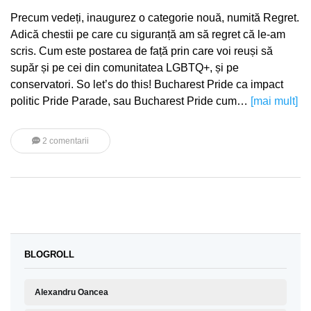
Precum vedeți, inaugurez o categorie nouă, numită Regret.
Adică chestii pe care cu siguranță am să regret că le-am
scris. Cum este postarea de față prin care voi reuși să
supăr și pe cei din comunitatea LGBTQ+, și pe
conservatori. So let’s do this! Bucharest Pride ca impact
politic Pride Parade, sau Bucharest Pride cum…
[mai mult]
2 comentarii
BLOGROLL
Alexandru Oancea