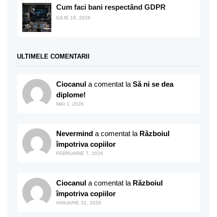
Cum faci bani respectând GDPR
IULIE 16, 2026
ULTIMELE COMENTARII
Ciocanul
a comentat la
Să ni se dea
diplome!
MAI 1, 2026
Nevermind
a comentat la
Războiul
împotriva copiilor
FEBRUARIE 7, 2026
Ciocanul
a comentat la
Războiul
împotriva copiilor
IANUARIE 31, 2026