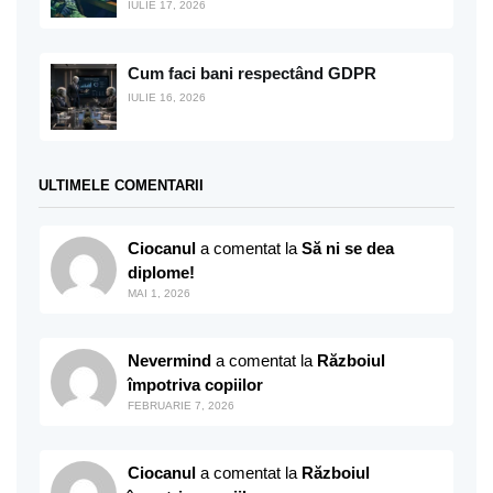
IULIE 17, 2026
Cum faci bani respectând GDPR
IULIE 16, 2026
ULTIMELE COMENTARII
Ciocanul
a comentat la
Să ni se dea
diplome!
MAI 1, 2026
Nevermind
a comentat la
Războiul
împotriva copiilor
FEBRUARIE 7, 2026
Ciocanul
a comentat la
Războiul