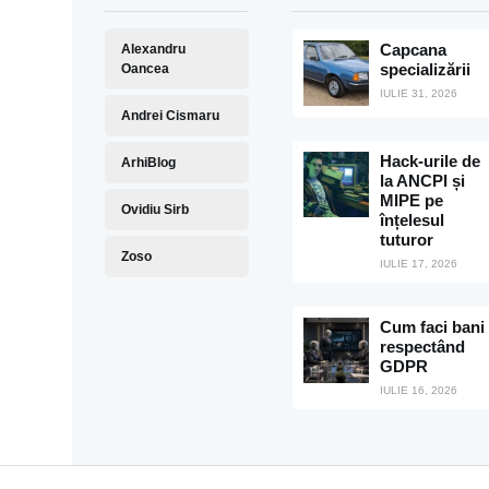
Capcana
Alexandru
specializării
Oancea
IULIE 31, 2026
Andrei Cismaru
Hack-urile de
ArhiBlog
la ANCPI și
MIPE pe
Ovidiu Sirb
înțelesul
tuturor
Zoso
IULIE 17, 2026
Cum faci bani
respectând
GDPR
IULIE 16, 2026