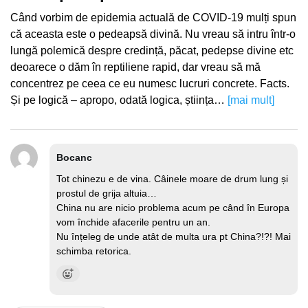
Când vorbim de epidemia actuală de COVID-19 mulți spun
că aceasta este o pedeapsă divină. Nu vreau să intru într-o
lungă polemică despre credință, păcat, pedepse divine etc
deoarece o dăm în reptiliene rapid, dar vreau să mă
concentrez pe ceea ce eu numesc lucruri concrete. Facts.
Și pe logică – apropo, odată logica, știința…
[mai mult]
Bocanc
Tot chinezu e de vina. Câinele moare de drum lung și
prostul de grija altuia…
China nu are nicio problema acum pe când în Europa
vom închide afacerile pentru un an.
Nu înțeleg de unde atât de multa ura pt China?!?! Mai
schimba retorica.