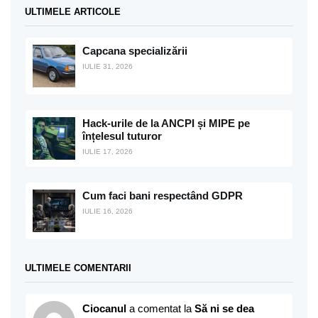
ULTIMELE ARTICOLE
Capcana specializării
IULIE 31, 2026
Hack-urile de la ANCPI și MIPE pe
înțelesul tuturor
IULIE 17, 2026
Cum faci bani respectând GDPR
IULIE 16, 2026
ULTIMELE COMENTARII
Ciocanul
a comentat la
Să ni se dea