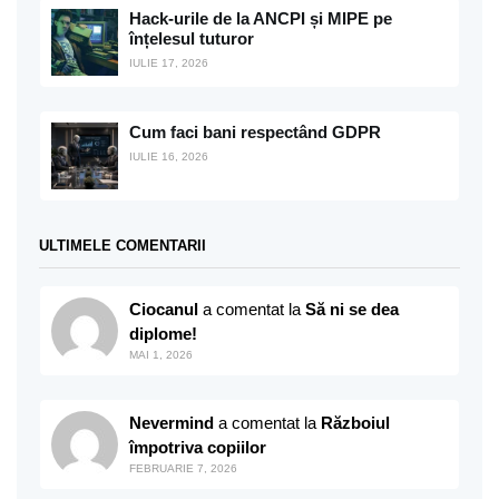
Hack-urile de la ANCPI și MIPE pe
înțelesul tuturor
IULIE 17, 2026
Cum faci bani respectând GDPR
IULIE 16, 2026
ULTIMELE COMENTARII
Ciocanul
a comentat la
Să ni se dea
diplome!
MAI 1, 2026
Nevermind
a comentat la
Războiul
împotriva copiilor
FEBRUARIE 7, 2026