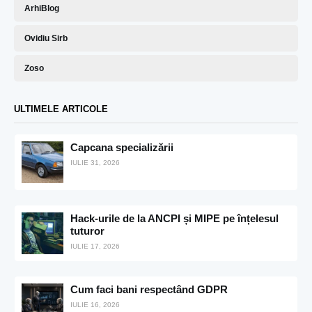
ArhiBlog
Ovidiu Sirb
Zoso
ULTIMELE ARTICOLE
Capcana specializării
IULIE 31, 2026
Hack-urile de la ANCPI și MIPE pe înțelesul
tuturor
IULIE 17, 2026
Cum faci bani respectând GDPR
IULIE 16, 2026