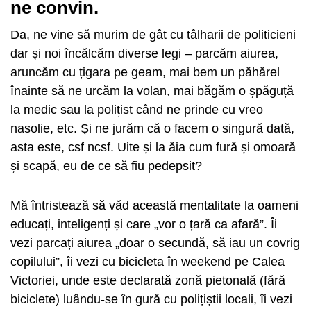
ne convin.
Da, ne vine să murim de gât cu tâlharii de politicieni
dar și noi încălcăm diverse legi – parcăm aiurea,
aruncăm cu țigara pe geam, mai bem un păhărel
înainte să ne urcăm la volan, mai băgăm o șpăguță
la medic sau la polițist când ne prinde cu vreo
nasolie, etc. Și ne jurăm că o facem o singură dată,
asta este, csf ncsf. Uite și la ăia cum fură și omoară
și scapă, eu de ce să fiu pedepsit?
Mă întristează să văd această mentalitate la oameni
educați, inteligenți și care „vor o țară ca afară”. Îi
vezi parcați aiurea „doar o secundă, să iau un covrig
copilului”, îi vezi cu bicicleta în weekend pe Calea
Victoriei, unde este declarată zonă pietonală (fără
biciclete) luându-se în gură cu polițiștii locali, îi vezi