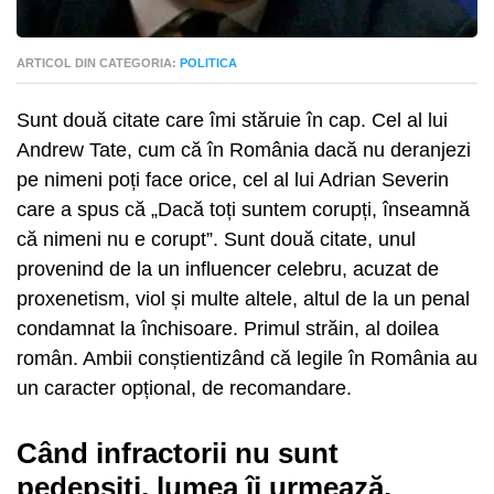
ARTICOL DIN CATEGORIA:
POLITICA
Sunt două citate care îmi stăruie în cap. Cel al lui
Andrew Tate, cum că în România dacă nu deranjezi
pe nimeni poți face orice, cel al lui Adrian Severin
care a spus că „Dacă toți suntem corupți, înseamnă
că nimeni nu e corupt”. Sunt două citate, unul
provenind de la un influencer celebru, acuzat de
proxenetism, viol și multe altele, altul de la un penal
condamnat la închisoare. Primul străin, al doilea
român. Ambii conștientizând că legile în România au
un caracter opțional, de recomandare.
Când infractorii nu sunt
pedepsiți, lumea îi urmează.