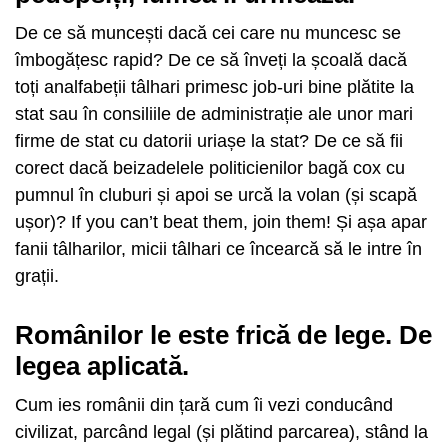
De ce să muncești dacă cei care nu muncesc se
îmbogățesc rapid? De ce să înveți la școală dacă
toți analfabeții tâlhari primesc job-uri bine plătite la
stat sau în consiliile de administrație ale unor mari
firme de stat cu datorii uriașe la stat? De ce să fii
corect dacă beizadelele politicienilor bagă cox cu
pumnul în cluburi și apoi se urcă la volan (și scapă
ușor)? If you can’t beat them, join them! Și așa apar
fanii tâlharilor, micii tâlhari ce încearcă să le intre în
grații.
Românilor le este frică de lege. De
legea aplicată.
Cum ies românii din țară cum îi vezi conducând
civilizat, parcând legal (și plătind parcarea), stând la