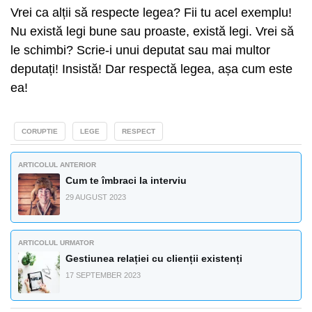
Vrei ca alții să respecte legea? Fii tu acel exemplu!
Nu există legi bune sau proaste, există legi. Vrei să
le schimbi? Scrie-i unui deputat sau mai multor
deputați! Insistă! Dar respectă legea, așa cum este
ea!
CORUPTIE
LEGE
RESPECT
ARTICOLUL ANTERIOR
Cum te îmbraci la interviu
29 AUGUST 2023
ARTICOLUL URMATOR
Gestiunea relației cu clienții existenți
17 SEPTEMBER 2023